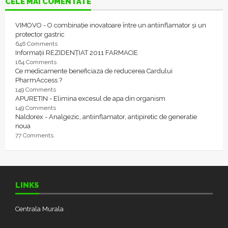
CELE MAI COMENTATE
VIMOVO - O combinație inovatoare între un antiinflamator și un
protector gastric
646 Comments
Informații REZIDENȚIAT 2011 FARMACIE
164 Comments
Ce medicamente beneficiaza de reducerea Cardului
PharmAccess ?
149 Comments
APURETIN - Elimina excesul de apa din organism
149 Comments
Naldorex - Analgezic, antiinflamator, antipiretic de generatie
noua
77 Comments
LINKS
Centrala Murala