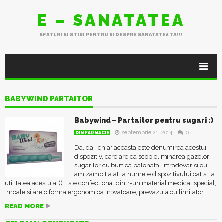
E – SANATATEA
SFATURI SI STIRI PENTRU SI DESPRE SANATATEA TA!!!
BABY WIND PARTAITOR
Babywind – Partaitor pentru sugari :)
septembrie 21, 2014
0
DIN FARMACIE
Da, da! chiar aceasta este denumirea acestui
dispozitiv, care are ca scop eliminarea gazelor
sugarilor cu burtica balonata. Intradevar si eu
am zambit atat la numele dispozitivului cat si la
utilitatea acestuia :)) Este confectionat dintr-un material medical special,
moale si are o forma ergonomica inovatoare, prevazuta cu limitator...
READ MORE