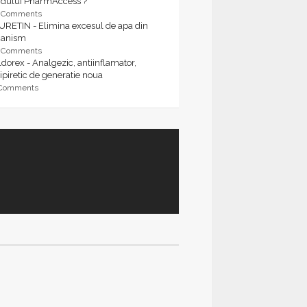
rdului PharmAccess ?
9 Comments
URETIN - Elimina excesul de apa din
ganism
9 Comments
dorex - Analgezic, antiinflamator,
ipiretic de generatie noua
 Comments