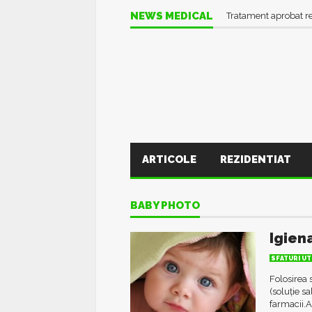
NEWS MEDICAL
Tratament aprobat r
ARTICOLE
REZIDENTIAT
BABY PHOTO
Igiena
SFATURI UT
Folosirea s
(soluție sa
farmacii.A