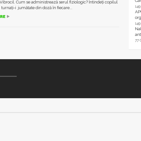
Ca
Vibrocil. Cum se administrează serul fiziologic? Întindeți copilul
14
 turnați-i jumătate din doză în fiecare...
AP
RE
or
14
Nal
ant
77