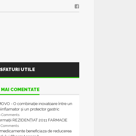
SFATURI UTILE
 MAI COMENTATE
OVO - O combinație inovatoare între un
iinflamator și un protector gastric
6 Comments
formații REZIDENȚIAT 2011 FARMACIE
4 Comments
 medicamente beneficiaza de reducerea