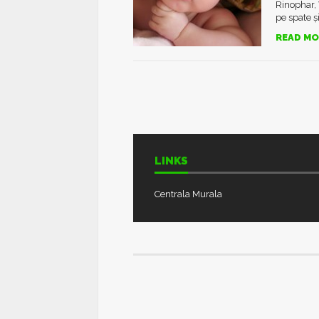
Rinophar, 
pe spate și
READ MO
LINKS
Centrala Murala