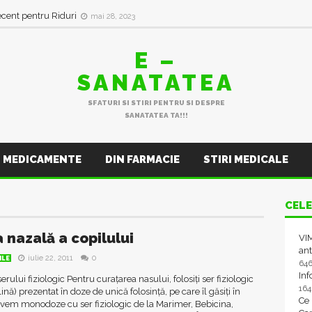
ecent pentru Riduri
mai 28, 2023
E –
SANATATEA
SFATURI SI STIRI PENTRU SI DESPRE
SANATATEA TA!!!
MEDICAMENTE
DIN FARMACIE
STIRI MEDICALE
CELE
 nazală a copilului
VIM
ant
iulie 22, 2011
0
ILE
64
In
erului fiziologic Pentru curațarea nasului, folosiți ser fiziologic
16
lină) prezentat în doze de unică folosință, pe care îl găsiți în
Ce
vem monodoze cu ser fiziologic de la Marimer, Bebicina,