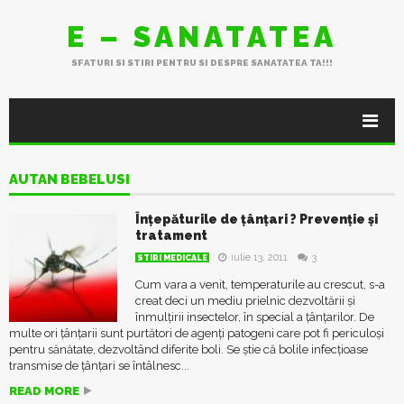
E – SANATATEA
SFATURI SI STIRI PENTRU SI DESPRE SANATATEA TA!!!
AUTAN BEBELUSI
Înțepăturile de țânțari ? Prevenție și
tratament
iulie 13, 2011
3
STIRI MEDICALE
Cum vara a venit, temperaturile au crescut, s-a
creat deci un mediu prielnic dezvoltării și
înmulțirii insectelor, în special a țânțarilor. De
multe ori țânțarii sunt purtători de agenți patogeni care pot fi periculoși
pentru sănătate, dezvoltând diferite boli. Se știe că bolile infecţioase
transmise de ţânţari se întâlnesc...
READ MORE