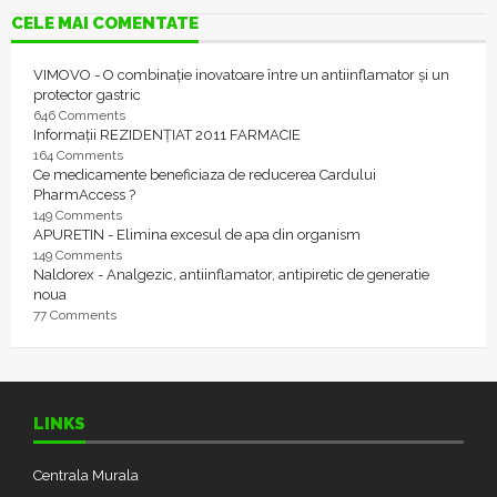
CELE MAI COMENTATE
VIMOVO - O combinație inovatoare între un antiinflamator și un
protector gastric
646 Comments
Informații REZIDENȚIAT 2011 FARMACIE
164 Comments
Ce medicamente beneficiaza de reducerea Cardului
PharmAccess ?
149 Comments
APURETIN - Elimina excesul de apa din organism
149 Comments
Naldorex - Analgezic, antiinflamator, antipiretic de generatie
noua
77 Comments
LINKS
Centrala Murala