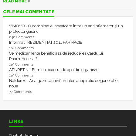
READ MORE
CELE MAI COMENTATE
VIMOVO - O combinație inovatoare între un antiinflamator și un
protector gastric
646 Comments
Informații REZIDENȚIAT 2011 FARMACIE
164 Comments
Ce medicamente beneficiaza de reducerea Cardului
PharmAccess ?
149 Comments
APURETIN - Elimina excesul de apa din organism
149 Comments
Naldorex - Analgezic, antiinflamator, antipiretic de generatie
noua
77 Comments
LINKS
Centrala Murala