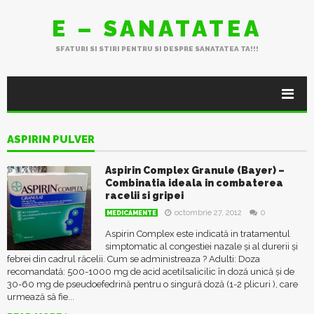
E – SANATATEA
SFATURI SI STIRI PENTRU SI DESPRE SANATATEA TA!!!
ASPIRIN PULVER
Aspirin Complex Granule (Bayer) –
Combinatia ideala in combaterea
racelii si gripei
octombrie 27, 2012
0
MEDICAMENTE
Aspirin Complex este indicată in tratamentul
simptomatic al congestiei nazale şi al durerii şi
febrei din cadrul răcelii. Cum se administreaza ? Adulti: Doza
recomandată: 500-1000 mg de acid acetilsalicilic în doză unică şi de
30-60 mg de pseudoefedrină pentru o singură doză (1-2 plicuri ), care
urmează să fie...