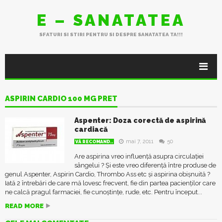
E – SANATATEA
SFATURI SI STIRI PENTRU SI DESPRE SANATATEA TA!!!
ASPIRIN CARDIO 100 MG PRET
Aspenter: Doza corectă de aspirină
cardiacă
mai 7, 2011
50
VĂ RECOMAND..
Are aspirina vreo influență asupra circulației
sângelui ? Și este vreo diferență între produse de
genul Aspenter, Aspirin Cardio, Thrombo Ass etc și aspirina obișnuită ?
Iată 2 întrebări de care mă lovesc frecvent, fie din partea pacienților care
ne calcă pragul farmaciei, fie cunoștințe, rude, etc. Pentru început...
READ MORE