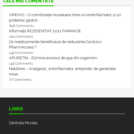
CELE MAI COMENTATE
VIMOVO - O combinație inovatoare între un antiinflamator și un
protector gastric
646 Comments
Informații REZIDENȚIAT 2011 FARMACIE
164 Comments
Ce medicamente beneficiaza de reducerea Cardului
PharmAccess ?
149 Comments
APURETIN - Elimina excesul de apa din organism
149 Comments
Naldorex - Analgezic, antiinflamator, antipiretic de generatie
noua
77 Comments
LINKS
Centrala Murala