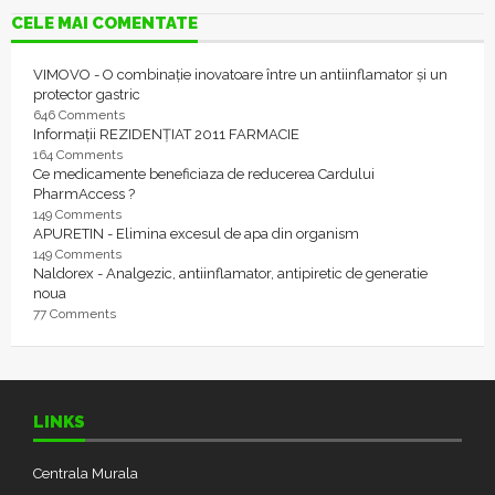
CELE MAI COMENTATE
VIMOVO - O combinație inovatoare între un antiinflamator și un
protector gastric
646 Comments
Informații REZIDENȚIAT 2011 FARMACIE
164 Comments
Ce medicamente beneficiaza de reducerea Cardului
PharmAccess ?
149 Comments
APURETIN - Elimina excesul de apa din organism
149 Comments
Naldorex - Analgezic, antiinflamator, antipiretic de generatie
noua
77 Comments
LINKS
Centrala Murala