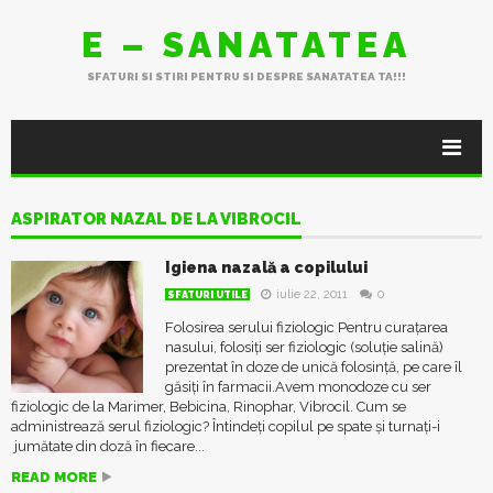
E – SANATATEA
SFATURI SI STIRI PENTRU SI DESPRE SANATATEA TA!!!
ASPIRATOR NAZAL DE LA VIBROCIL
Igiena nazală a copilului
iulie 22, 2011
0
SFATURI UTILE
Folosirea serului fiziologic Pentru curațarea
nasului, folosiți ser fiziologic (soluție salină)
prezentat în doze de unică folosință, pe care îl
găsiți în farmacii.Avem monodoze cu ser
fiziologic de la Marimer, Bebicina, Rinophar, Vibrocil. Cum se
administrează serul fiziologic? Întindeți copilul pe spate și turnați-i
jumătate din doză în fiecare...
READ MORE