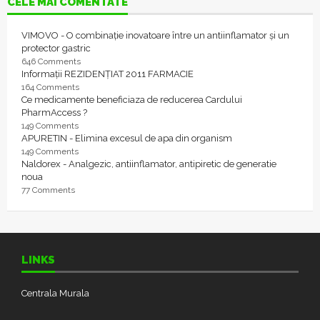
CELE MAI COMENTATE
VIMOVO - O combinație inovatoare între un antiinflamator și un
protector gastric
646 Comments
Informații REZIDENȚIAT 2011 FARMACIE
164 Comments
Ce medicamente beneficiaza de reducerea Cardului
PharmAccess ?
149 Comments
APURETIN - Elimina excesul de apa din organism
149 Comments
Naldorex - Analgezic, antiinflamator, antipiretic de generatie
noua
77 Comments
LINKS
Centrala Murala