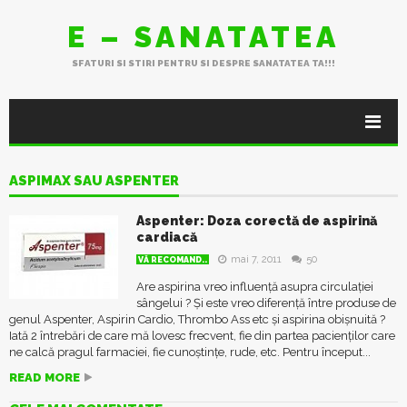
E – SANATATEA
SFATURI SI STIRI PENTRU SI DESPRE SANATATEA TA!!!
ASPIMAX SAU ASPENTER
Aspenter: Doza corectă de aspirină
cardiacă
mai 7, 2011
50
VĂ RECOMAND..
Are aspirina vreo influență asupra circulației
sângelui ? Și este vreo diferență între produse de
genul Aspenter, Aspirin Cardio, Thrombo Ass etc și aspirina obișnuită ?
Iată 2 întrebări de care mă lovesc frecvent, fie din partea pacienților care
ne calcă pragul farmaciei, fie cunoștințe, rude, etc. Pentru început...
READ MORE