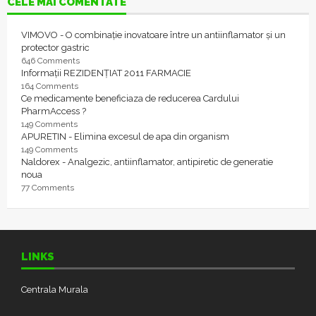
CELE MAI COMENTATE
VIMOVO - O combinație inovatoare între un antiinflamator și un
protector gastric
646 Comments
Informații REZIDENȚIAT 2011 FARMACIE
164 Comments
Ce medicamente beneficiaza de reducerea Cardului
PharmAccess ?
149 Comments
APURETIN - Elimina excesul de apa din organism
149 Comments
Naldorex - Analgezic, antiinflamator, antipiretic de generatie
noua
77 Comments
LINKS
Centrala Murala