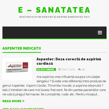
E – SANATATEA
SFATURI SI STIRI PENTRU SI DESPRE SANATATEA TA!!!
ASPENTER INDICATII
Aspenter: Doza corectă de aspirină
cardiacă
mai 7, 2011
50
VĂ RECOMAND..
Are aspirina vreo influență asupra circulației
sângelui ? Și este vreo diferență între produse de
genul Aspenter, Aspirin Cardio, Thrombo Ass etc și aspirina obișnuită ?
Iată 2 întrebări de care mă lovesc frecvent, fie din partea pacienților care
ne calcă pragul farmaciei, fie cunoștințe, rude, etc. Pentru început...
READ MORE