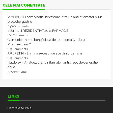
CELE MAI COMENTATE
VIMOVO - O combinație inovatoare între un antiinflamator și un
protector gastric
646 Comments
Informații REZIDENȚIAT 2011 FARMACIE
164 Comments
Ce medicamente beneficiaza de reducerea Cardului
PharmAccess ?
149 Comments
APURETIN - Elimina excesul de apa din organism
149 Comments
Naldorex - Analgezic, antiinflamator, antipiretic de generatie
noua
77 Comments
LINKS
Centrala Murala