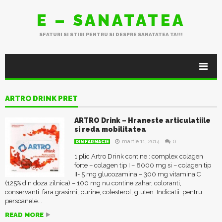
E – SANATATEA
SFATURI SI STIRI PENTRU SI DESPRE SANATATEA TA!!!
ARTRO DRINK PRET
ARTRO Drink – Hraneste articulatiile
si reda mobilitatea
martie 11, 2014
0
DIN FARMACIE
1 plic Artro Drink contine : complex colagen
forte – colagen tip I – 8000 mg si – colagen tip
II- 5 mg glucozamina – 300 mg vitamina C
(125% din doza zilnica) – 100 mg nu contine zahar, coloranti,
conservanti. fara grasimi, purine, colesterol, gluten. Indicatii: pentru
persoanele...
READ MORE