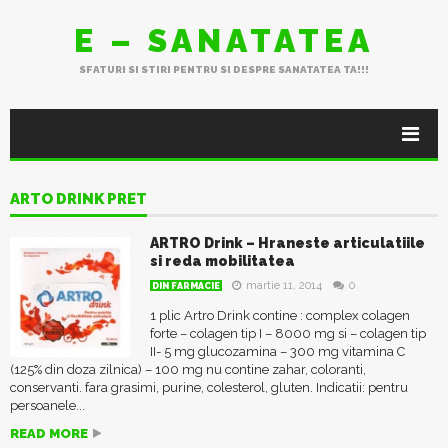
E – SANATATEA
SFATURI SI STIRI PENTRU SI DESPRE SANATATEA TA!!!
ARTO DRINK PRET
ARTRO Drink – Hraneste articulatiile
si reda mobilitatea
martie 11, 2014
0
DIN FARMACIE
1 plic Artro Drink contine : complex colagen
forte – colagen tip I – 8000 mg si – colagen tip
II- 5 mg glucozamina – 300 mg vitamina C
(125% din doza zilnica) – 100 mg nu contine zahar, coloranti,
conservanti. fara grasimi, purine, colesterol, gluten. Indicatii: pentru
persoanele...
READ MORE