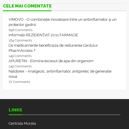
CELE MAI COMENTATE
VIMOVO - O combinație inovatoare între un antiinflamator și un
protector gastric
646 Comments
Informații REZIDENȚIAT 2011 FARMACIE
164 Comments
Ce medicamente beneficiaza de reducerea Cardului
PharmAccess ?
149 Comments
APURETIN - Elimina excesul de apa din organism
149 Comments
Naldorex - Analgezic, antiinflamator, antipiretic de generatie
noua
77 Comments
LINKS
Centrala Murala