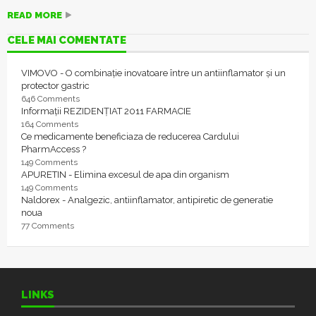
READ MORE
CELE MAI COMENTATE
VIMOVO - O combinație inovatoare între un antiinflamator și un
protector gastric
646 Comments
Informații REZIDENȚIAT 2011 FARMACIE
164 Comments
Ce medicamente beneficiaza de reducerea Cardului
PharmAccess ?
149 Comments
APURETIN - Elimina excesul de apa din organism
149 Comments
Naldorex - Analgezic, antiinflamator, antipiretic de generatie
noua
77 Comments
LINKS