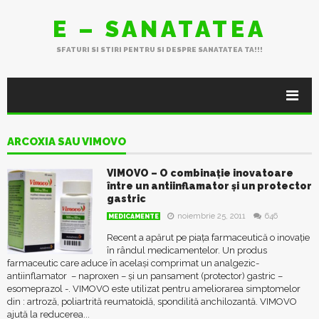
E – SANATATEA
SFATURI SI STIRI PENTRU SI DESPRE SANATATEA TA!!!
ARCOXIA SAU VIMOVO
VIMOVO – O combinație inovatoare
între un antiinflamator și un protector
gastric
noiembrie 25, 2011
646
MEDICAMENTE
Recent a apărut pe piața farmaceutică o inovație
în rândul medicamentelor. Un produs
farmaceutic care aduce în același comprimat un analgezic-
antiinflamator – naproxen – și un pansament (protector) gastric –
esomeprazol -. VIMOVO este utilizat pentru ameliorarea simptomelor
din : artroză, poliartrită reumatoidă, spondilită anchilozantă. VIMOVO
ajută la reducerea...