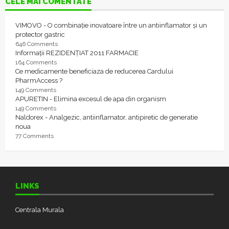
CELE MAI COMENTATE
VIMOVO - O combinație inovatoare între un antiinflamator și un
protector gastric
646 Comments
Informații REZIDENȚIAT 2011 FARMACIE
164 Comments
Ce medicamente beneficiaza de reducerea Cardului
PharmAccess ?
149 Comments
APURETIN - Elimina excesul de apa din organism
149 Comments
Naldorex - Analgezic, antiinflamator, antipiretic de generatie
noua
77 Comments
LINKS
Centrala Murala