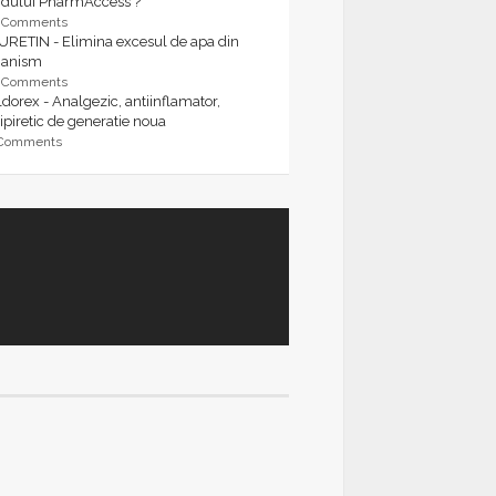
rdului PharmAccess ?
9 Comments
URETIN - Elimina excesul de apa din
ganism
9 Comments
dorex - Analgezic, antiinflamator,
ipiretic de generatie noua
 Comments