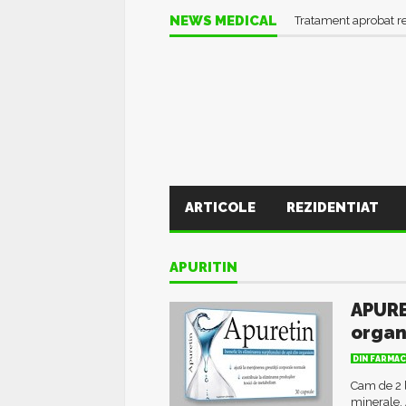
NEWS MEDICAL
Tratament aprobat r
ARTICOLE
REZIDENTIAT
APURITIN
APURE
orga
DIN FARMAC
Cam de 2 l
minerale. 