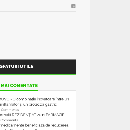
SFATURI UTILE
 MAI COMENTATE
OVO - O combinație inovatoare între un
iinflamator și un protector gastric
6 Comments
formații REZIDENȚIAT 2011 FARMACIE
4 Comments
 medicamente beneficiaza de reducerea