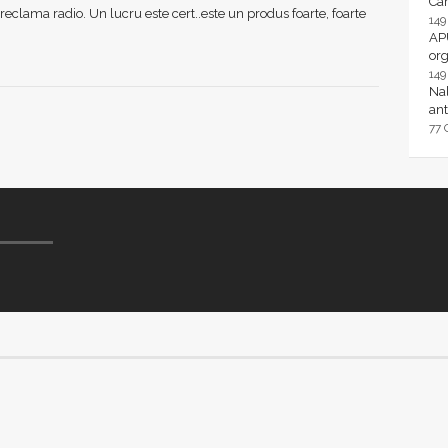
Ca
reclama radio. Un lucru este cert..este un produs foarte, foarte
14
AP
or
14
Nal
ant
77