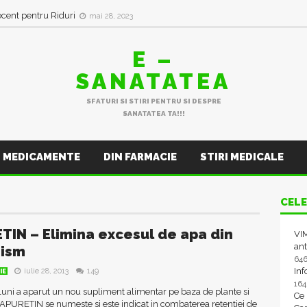
ecent pentru Riduri
mai 28, 2023
E –
SANATATEA
SFATURI SI STIRI PENTRU SI DESPRE
SANATATEA TA!!!
MEDICAMENTE
DIN FARMACIE
STIRI MEDICALE
CELE
TIN – Elimina excesul de apa din
VIM
ant
nism
64
In
iulie 28, 2013
149
IE
16
uni a aparut un nou supliment alimentar pe baza de plante si
Ce
APURETIN se numeste si este indicat in combaterea retentiei de