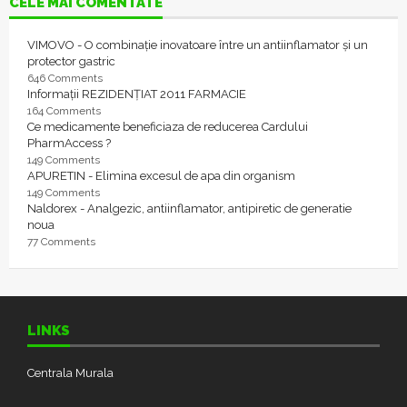
CELE MAI COMENTATE
VIMOVO - O combinație inovatoare între un antiinflamator și un
protector gastric
646 Comments
Informații REZIDENȚIAT 2011 FARMACIE
164 Comments
Ce medicamente beneficiaza de reducerea Cardului
PharmAccess ?
149 Comments
APURETIN - Elimina excesul de apa din organism
149 Comments
Naldorex - Analgezic, antiinflamator, antipiretic de generatie
noua
77 Comments
LINKS
Centrala Murala