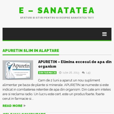
E – SANATATEA
SFATURI SI STIRI PENTRU SI DESPRE SANATATEA TA!!!
APURETIN SLIM IN ALAPTARE
APURETIN – Elimina excesul de apa din
organism
iulie 28, 2013
149
DIN FARMACIE
Cam de 2 luni a aparut un nou supliment
alimentar pe baza de plante si minerale. APURETIN se numeste si este
indicat in combaterea retentiei de apa din organism. Din cate am inteles
are si reclama radio. Un lucru este cert..este un produs foarte, foarte
cerut in farmacie si...
READ MORE