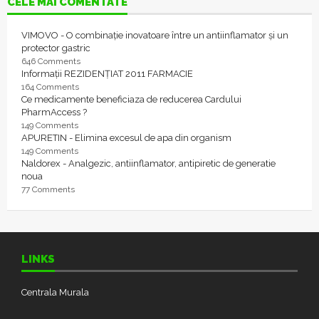
CELE MAI COMENTATE
VIMOVO - O combinație inovatoare între un antiinflamator și un
protector gastric
646 Comments
Informații REZIDENȚIAT 2011 FARMACIE
164 Comments
Ce medicamente beneficiaza de reducerea Cardului
PharmAccess ?
149 Comments
APURETIN - Elimina excesul de apa din organism
149 Comments
Naldorex - Analgezic, antiinflamator, antipiretic de generatie
noua
77 Comments
LINKS
Centrala Murala