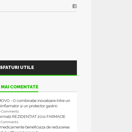
SFATURI UTILE
 MAI COMENTATE
OVO - O combinație inovatoare între un
iinflamator și un protector gastric
6 Comments
formații REZIDENȚIAT 2011 FARMACIE
4 Comments
 medicamente beneficiaza de reducerea