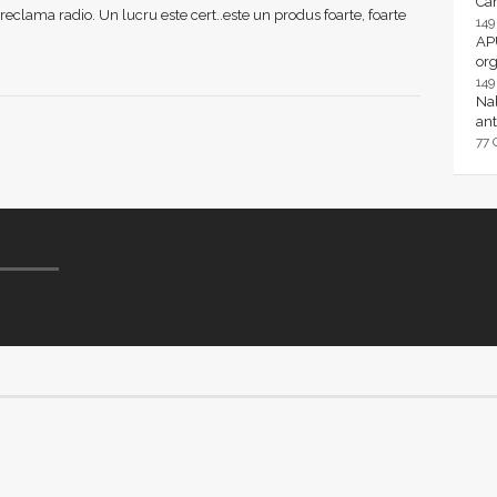
Ca
reclama radio. Un lucru este cert..este un produs foarte, foarte
14
AP
or
14
Nal
ant
77