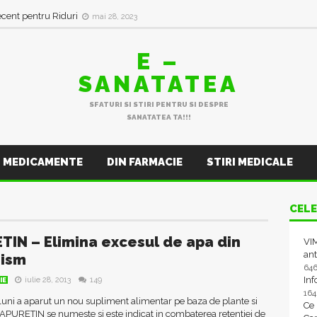
ecent pentru Riduri
mai 28, 2023
E –
SANATATEA
SFATURI SI STIRI PENTRU SI DESPRE
SANATATEA TA!!!
MEDICAMENTE
DIN FARMACIE
STIRI MEDICALE
CELE
TIN – Elimina excesul de apa din
VIM
ant
nism
64
In
iulie 28, 2013
149
IE
16
uni a aparut un nou supliment alimentar pe baza de plante si
Ce
APURETIN se numeste si este indicat in combaterea retentiei de