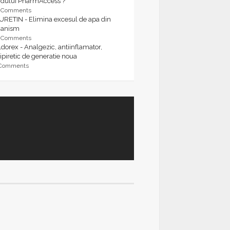
rdului PharmAccess ?
9 Comments
URETIN - Elimina excesul de apa din
ganism
9 Comments
dorex - Analgezic, antiinflamator,
ipiretic de generatie noua
 Comments