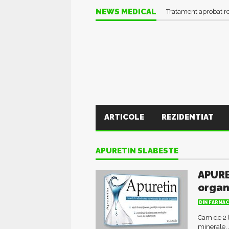
NEWS MEDICAL
Tratament aprobat r
ARTICOLE
REZIDENTIAT
APURETIN SLABESTE
APURE
orga
DIN FARMAC
Cam de 2 l
minerale. 