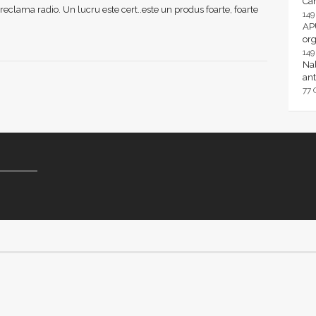
Ca
reclama radio. Un lucru este cert..este un produs foarte, foarte
14
AP
or
14
Nal
ant
77