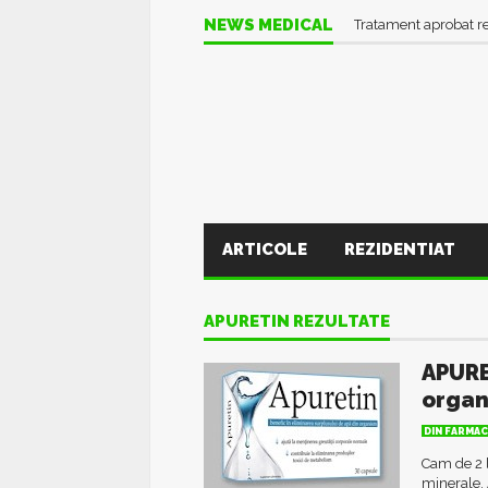
NEWS MEDICAL
Tratament aprobat r
ARTICOLE
REZIDENTIAT
APURETIN REZULTATE
APURE
orga
DIN FARMAC
Cam de 2 l
minerale. 