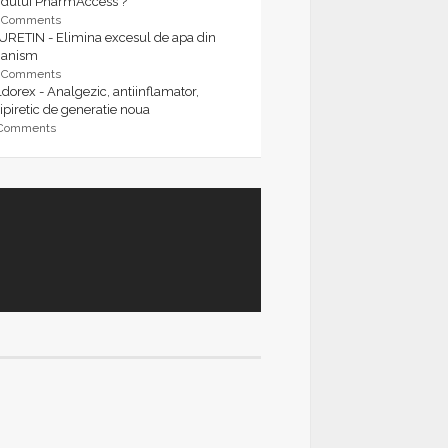
rdului PharmAccess ?
9 Comments
URETIN - Elimina excesul de apa din
ganism
9 Comments
dorex - Analgezic, antiinflamator,
ipiretic de generatie noua
 Comments