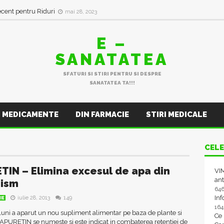
ecent pentru Riduri
mai 28, 2023
E –
SANATATEA
SFATURI SI STIRI PENTRU SI DESPRE
SANATATEA TA!!!
MEDICAMENTE
DIN FARMACIE
STIRI MEDICALE
CELE
TIN – Elimina excesul de apa din
VIM
ant
nism
64
In
iulie 28, 2013
149
IE
16
uni a aparut un nou supliment alimentar pe baza de plante si
Ce
APURETIN se numeste si este indicat in combaterea retentiei de