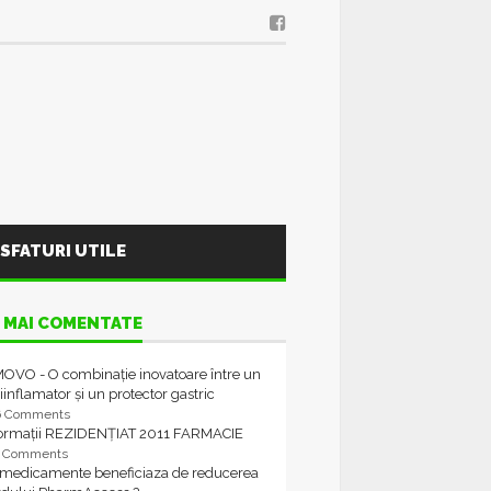
SFATURI UTILE
 MAI COMENTATE
OVO - O combinație inovatoare între un
iinflamator și un protector gastric
6 Comments
formații REZIDENȚIAT 2011 FARMACIE
4 Comments
 medicamente beneficiaza de reducerea