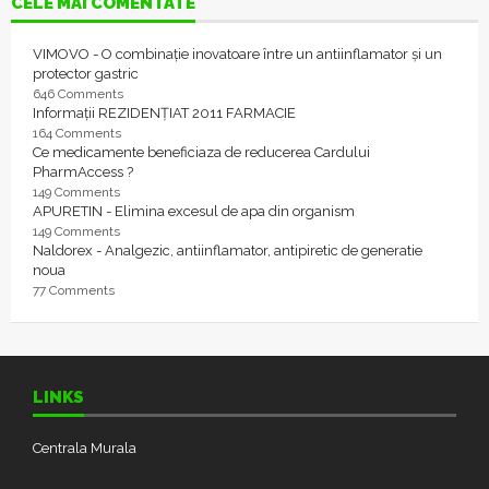
CELE MAI COMENTATE
VIMOVO - O combinație inovatoare între un antiinflamator și un
protector gastric
646 Comments
Informații REZIDENȚIAT 2011 FARMACIE
164 Comments
Ce medicamente beneficiaza de reducerea Cardului
PharmAccess ?
149 Comments
APURETIN - Elimina excesul de apa din organism
149 Comments
Naldorex - Analgezic, antiinflamator, antipiretic de generatie
noua
77 Comments
LINKS
Centrala Murala