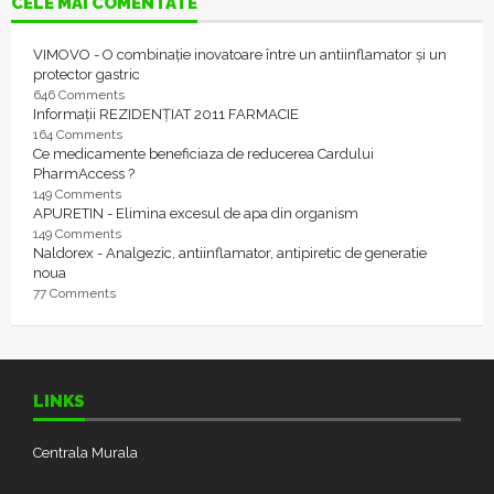
CELE MAI COMENTATE
VIMOVO - O combinație inovatoare între un antiinflamator și un
protector gastric
646 Comments
Informații REZIDENȚIAT 2011 FARMACIE
164 Comments
Ce medicamente beneficiaza de reducerea Cardului
PharmAccess ?
149 Comments
APURETIN - Elimina excesul de apa din organism
149 Comments
Naldorex - Analgezic, antiinflamator, antipiretic de generatie
noua
77 Comments
LINKS
Centrala Murala