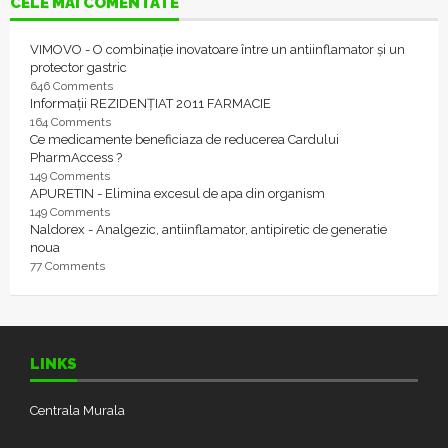
CELE MAI COMENTATE
VIMOVO - O combinație inovatoare între un antiinflamator și un
protector gastric
646 Comments
Informații REZIDENȚIAT 2011 FARMACIE
164 Comments
Ce medicamente beneficiaza de reducerea Cardului
PharmAccess ?
149 Comments
APURETIN - Elimina excesul de apa din organism
149 Comments
Naldorex - Analgezic, antiinflamator, antipiretic de generatie
noua
77 Comments
LINKS
Centrala Murala