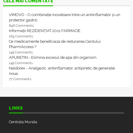
CELE MAI COMENTATE
VIMOVO - O combinație inovatoare între un antiinflamator și un
protector gastric
646 Comments
Informații REZIDENȚIAT 2011 FARMACIE
164 Comments
Ce medicamente beneficiaza de reducerea Cardului
PharmAccess ?
149 Comments
APURETIN - Elimina excesul de apa din organism
149 Comments
Naldorex - Analgezic, antiinflamator, antipiretic de generatie
noua
77 Comments
LINKS
Centrala Murala