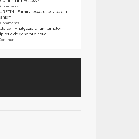
rdului PharmAccess ?
9 Comments
URETIN - Elimina excesul de apa din
ganism
9 Comments
dorex - Analgezic, antiinflamator,
ipiretic de generatie noua
 Comments