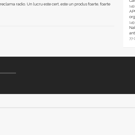
Ca
reclama radio. Un lucru este cert..este un produs foarte, foarte
14
AP
or
14
Nal
ant
77