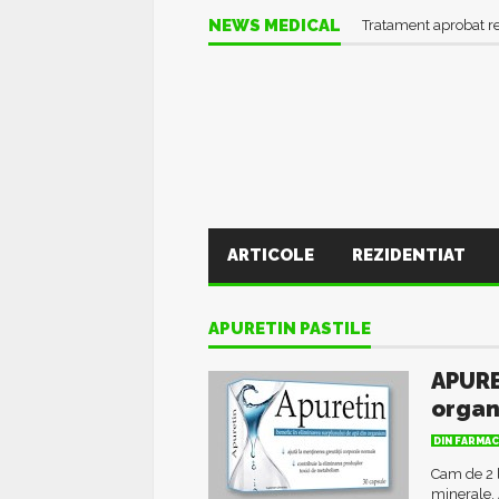
NEWS MEDICAL
Tratament aprobat r
ARTICOLE
REZIDENTIAT
APURETIN PASTILE
APURE
orga
DIN FARMAC
Cam de 2 l
minerale. 