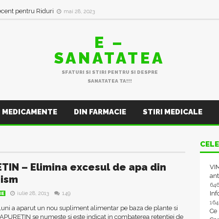
ecent pentru Riduri
mai 28, 2023
E –
SANATATEA
SFATURI SI STIRI PENTRU SI DESPRE
SANATATEA TA!!!
MEDICAMENTE
DIN FARMACIE
STIRI MEDICALE
CELE
TIN – Elimina excesul de apa din
VIM
ant
nism
64
In
iulie 28, 2013
149
IE
16
uni a aparut un nou supliment alimentar pe baza de plante si
Ce
APURETIN se numeste si este indicat in combaterea retentiei de