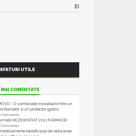
SFATURI UTILE
 MAI COMENTATE
OVO - O combinație inovatoare între un
iinflamator și un protector gastric
6 Comments
formații REZIDENȚIAT 2011 FARMACIE
4 Comments
 medicamente beneficiaza de reducerea