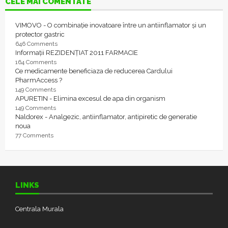
CELE MAI COMENTATE
VIMOVO - O combinație inovatoare între un antiinflamator și un
protector gastric
646 Comments
Informații REZIDENȚIAT 2011 FARMACIE
164 Comments
Ce medicamente beneficiaza de reducerea Cardului
PharmAccess ?
149 Comments
APURETIN - Elimina excesul de apa din organism
149 Comments
Naldorex - Analgezic, antiinflamator, antipiretic de generatie
noua
77 Comments
LINKS
Centrala Murala