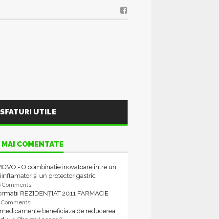
SFATURI UTILE
 MAI COMENTATE
OVO - O combinație inovatoare între un
iinflamator și un protector gastric
6 Comments
formații REZIDENȚIAT 2011 FARMACIE
4 Comments
 medicamente beneficiaza de reducerea