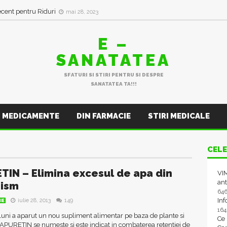
ecent pentru Riduri
mai 28, 2023
E –
SANATATEA
SFATURI SI STIRI PENTRU SI DESPRE
SANATATEA TA!!!
MEDICAMENTE
DIN FARMACIE
STIRI MEDICALE
CELE
TIN – Elimina excesul de apa din
VIM
ant
nism
64
In
iulie 28, 2013
149
IE
16
uni a aparut un nou supliment alimentar pe baza de plante si
Ce
APURETIN se numeste si este indicat in combaterea retentiei de