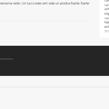
Ca
reclama radio. Un lucru este cert..este un produs foarte, foarte
14
AP
or
14
Nal
ant
77