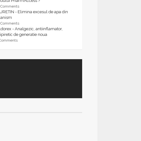
rdului PharmAccess ?
9 Comments
URETIN - Elimina excesul de apa din
ganism
9 Comments
dorex - Analgezic, antiinflamator,
ipiretic de generatie noua
 Comments