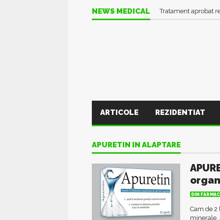
NEWS MEDICAL
Tratament aprobat r
ARTICOLE
REZIDENTIAT
APURETIN IN ALAPTARE
APURE
orga
DIN FARMAC
Cam de 2 l
minerale. 