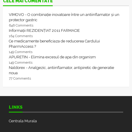
CELE MAI COMENTATE
VIMOVO - O combinație inovatoare între un antiinflamator și un
protector gastric
646 Comments
Informații REZIDENȚIAT 2011 FARMACIE
164 Comments
Ce medicamente beneficiaza de reducerea Cardului
PharmAccess ?
149 Comments
APURETIN - Elimina excesul de apa din organism
149 Comments
Naldorex - Analgezic, antiinflamator, antipiretic de generatie
noua
77 Comments
LINKS
Centrala Murala