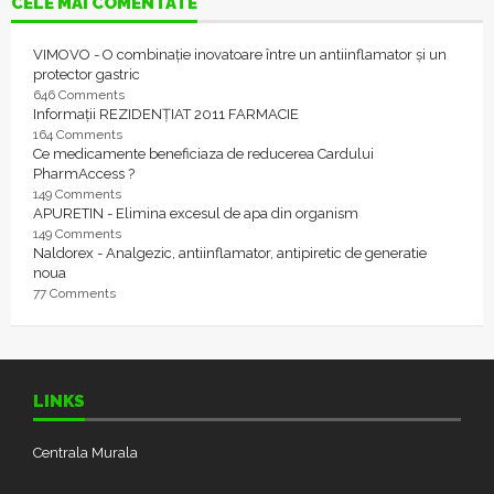
CELE MAI COMENTATE
VIMOVO - O combinație inovatoare între un antiinflamator și un
protector gastric
646 Comments
Informații REZIDENȚIAT 2011 FARMACIE
164 Comments
Ce medicamente beneficiaza de reducerea Cardului
PharmAccess ?
149 Comments
APURETIN - Elimina excesul de apa din organism
149 Comments
Naldorex - Analgezic, antiinflamator, antipiretic de generatie
noua
77 Comments
LINKS
Centrala Murala