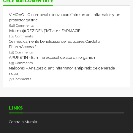
CELE MAI COMENTATE
VIMOVO - O combinație inovatoare între un antiinflamator și un
protector gastric
646 Comments
Informații REZIDENȚIAT 2011 FARMACIE
164 Comments
Ce medicamente beneficiaza de reducerea Cardului
PharmAccess ?
149 Comments
APURETIN - Elimina excesul de apa din organism
149 Comments
Naldorex - Analgezic, antiinflamator, antipiretic de generatie
noua
77 Comments
LINKS
Centrala Murala