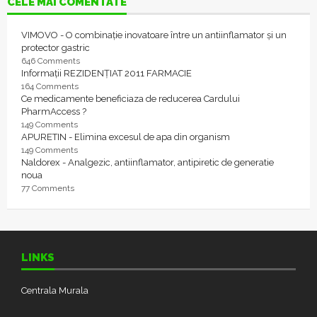
CELE MAI COMENTATE
VIMOVO - O combinație inovatoare între un antiinflamator și un
protector gastric
646 Comments
Informații REZIDENȚIAT 2011 FARMACIE
164 Comments
Ce medicamente beneficiaza de reducerea Cardului
PharmAccess ?
149 Comments
APURETIN - Elimina excesul de apa din organism
149 Comments
Naldorex - Analgezic, antiinflamator, antipiretic de generatie
noua
77 Comments
LINKS
Centrala Murala