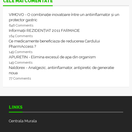
CELE MAI COMENTATE
VIMOVO - O combinație inovatoare între un antiinflamator și un
protector gastric
646 Comments
Informații REZIDENȚIAT 2011 FARMACIE
164 Comments
Ce medicamente beneficiaza de reducerea Cardului
PharmAccess ?
149 Comments
APURETIN - Elimina excesul de apa din organism
149 Comments
Naldorex - Analgezic, antiinflamator, antipiretic de generatie
noua
77 Comments
LINKS
Centrala Murala