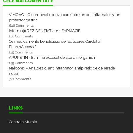
CELE MAI COMENTATE
VIMOVO - O combinație inovatoare între un antiinflamator și un
protector gastric
646 Comments
Informații REZIDENȚIAT 2011 FARMACIE
164 Comments
Ce medicamente beneficiaza de reducerea Cardului
PharmAccess ?
149 Comments
APURETIN - Elimina excesul de apa din organism
149 Comments
Naldorex - Analgezic, antiinflamator, antipiretic de generatie
noua
77 Comments
LINKS
Centrala Murala