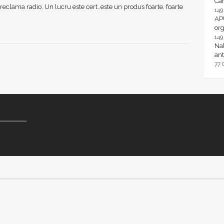
Ca
reclama radio. Un lucru este cert..este un produs foarte, foarte
14
AP
or
14
Nal
ant
77