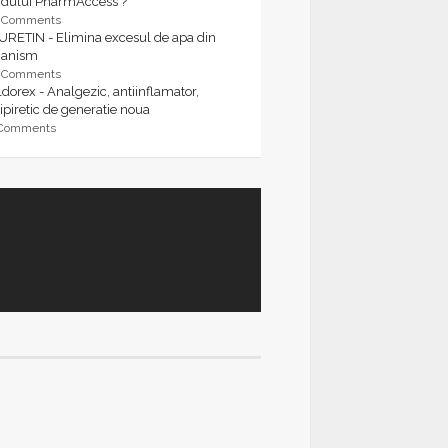
rdului PharmAccess ?
9 Comments
URETIN - Elimina excesul de apa din
ganism
9 Comments
dorex - Analgezic, antiinflamator,
ipiretic de generatie noua
 Comments