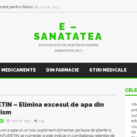
ecent pentru Riduri
mai 28, 2023
E –
SANATATEA
SFATURI SI STIRI PENTRU SI DESPRE
SANATATEA TA!!!
MEDICAMENTE
DIN FARMACIE
STIRI MEDICALE
CELE
TIN – Elimina excesul de apa din
VIM
ant
nism
64
In
iulie 28, 2013
149
IE
16
uni a aparut un nou supliment alimentar pe baza de plante si
Ce
APURETIN se numeste si este indicat in combaterea retentiei de