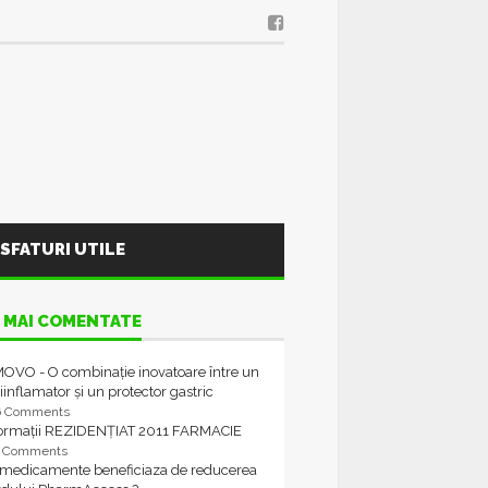
SFATURI UTILE
 MAI COMENTATE
OVO - O combinație inovatoare între un
iinflamator și un protector gastric
6 Comments
formații REZIDENȚIAT 2011 FARMACIE
4 Comments
 medicamente beneficiaza de reducerea