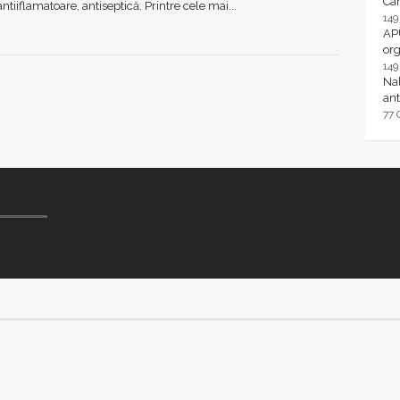
Ca
ntiiflamatoare, antiseptică. Printre cele mai...
14
AP
or
14
Nal
ant
77