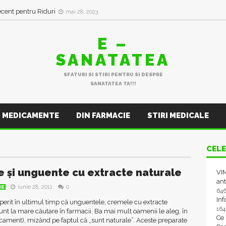
ecent pentru Riduri
mai 28, 2023
E –
SANATATEA
SFATURI SI STIRI PENTRU SI DESPRE
SANATATEA TA!!!
MEDICAMENTE
DIN FARMACIE
STIRI MEDICALE
CELE
 și unguente cu extracte naturale
VIM
ant
iunie 28, 2011
0
IE
64
In
erit în ultimul timp că unguentele, cremele cu extracte
16
unt la mare căutare în farmacii. Ba mai mult oamenii le aleg, în
Ce
cament), mizănd pe faptul că „sunt naturale”. Aceste preparate