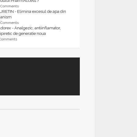
rdului PharmAccess ?
9 Comments
URETIN - Elimina excesul de apa din
ganism
9 Comments
dorex - Analgezic, antiinflamator,
ipiretic de generatie noua
 Comments