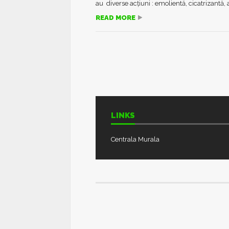
au diverse acțiuni : emolientă, cicatrizantă, a
READ MORE
LINKS
Centrala Murala