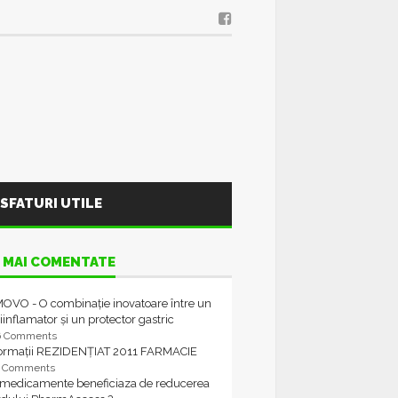
SFATURI UTILE
 MAI COMENTATE
OVO - O combinație inovatoare între un
iinflamator și un protector gastric
6 Comments
formații REZIDENȚIAT 2011 FARMACIE
4 Comments
 medicamente beneficiaza de reducerea