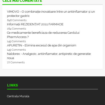
CELE MAI COMENTATE
VIMOVO - O combinație inovatoare între un antiinflamator și un
protector gastric
646 Comments
Informații REZIDENȚIAT 2011 FARMACIE
164 Comments
Ce medicamente beneficiaza de reducerea Cardului
PharmAccess ?
149 Comments
APURETIN - Elimina excesul de apa din organism
149 Comments
Naldorex - Analgezic, antiinflamator, antipiretic de generatie
noua
77 Comments
LINKS
Centrala Murala