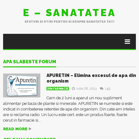
E – SANATATEA
SFATURI SI STIRI PENTRU SI DESPRE SANATATEA TA!!!
APA SLABESTE FORUM
APURETIN – Elimina excesul de apa din
organism
iulie 28, 2013
149
DIN FARMACIE
Cam de 2 luni a aparut un nou supliment
alimentar pe baza de plante si minerale. APURETIN se numeste si este
indicat in combaterea retentiei de apa din organism. Din cate am inteles
are si reclama radio. Un lucru este cert..este un produs foarte, foarte
cerut in farmacie si...
READ MORE