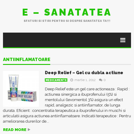
E – SANATATEA
SFATURI SI STIRI PENTRU SI DESPRE SANATATEA TA!!!
ANTIINFLAMATOARE
Deep Relief – Gel cu dubla actiune
martie 1, 2012
0
MEDICAMENTE
Deep Relief este un gel care actioneaza : Rapid :
actiunea sinergica a ibuprofenului (5%) si
mentolului (levomentol 3%) asigura un efect
rapid, analgezic si antiinflamator, de lunga
durata. Eficient : concentratia terapeutica a ibuprofenului in muschi si
articulatii asigura actiunea antiinflamatoare. Indicatii terapeutice : Pentru
ameliorarea durerilor de...
READ MORE