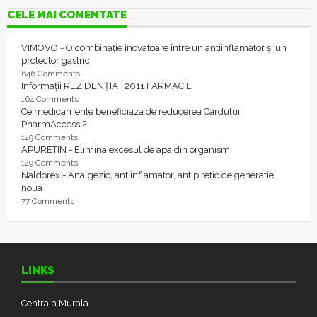
CELE MAI COMENTATE
VIMOVO - O combinație inovatoare între un antiinflamator și un
protector gastric
646 Comments
Informații REZIDENȚIAT 2011 FARMACIE
164 Comments
Ce medicamente beneficiaza de reducerea Cardului
PharmAccess ?
149 Comments
APURETIN - Elimina excesul de apa din organism
149 Comments
Naldorex - Analgezic, antiinflamator, antipiretic de generatie
noua
77 Comments
LINKS
Centrala Murala