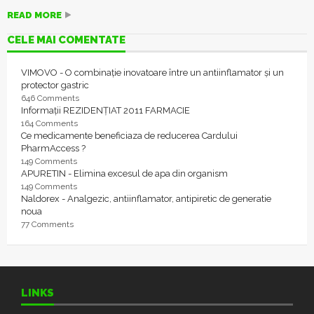
READ MORE
CELE MAI COMENTATE
VIMOVO - O combinație inovatoare între un antiinflamator și un
protector gastric
646 Comments
Informații REZIDENȚIAT 2011 FARMACIE
164 Comments
Ce medicamente beneficiaza de reducerea Cardului
PharmAccess ?
149 Comments
APURETIN - Elimina excesul de apa din organism
149 Comments
Naldorex - Analgezic, antiinflamator, antipiretic de generatie
noua
77 Comments
LINKS