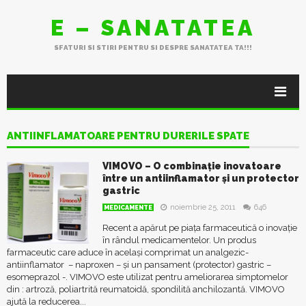
E – SANATATEA
SFATURI SI STIRI PENTRU SI DESPRE SANATATEA TA!!!
ANTIINFLAMATOARE PENTRU DURERILE SPATE
VIMOVO – O combinație inovatoare
între un antiinflamator și un protector
gastric
noiembrie 25, 2011
646
MEDICAMENTE
Recent a apărut pe piața farmaceutică o inovație
în rândul medicamentelor. Un produs
farmaceutic care aduce în același comprimat un analgezic-
antiinflamator – naproxen – și un pansament (protector) gastric –
esomeprazol -. VIMOVO este utilizat pentru ameliorarea simptomelor
din : artroză, poliartrită reumatoidă, spondilită anchilozantă. VIMOVO
ajută la reducerea...