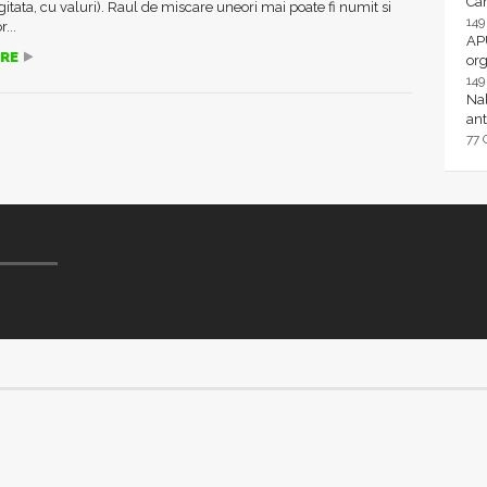
Ca
gitata, cu valuri). Raul de miscare uneori mai poate fi numit si
14
...
AP
RE
or
14
Nal
ant
77