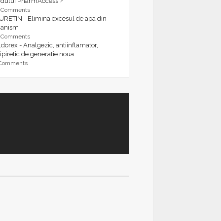
rdului PharmAccess ?
9 Comments
URETIN - Elimina excesul de apa din
ganism
9 Comments
dorex - Analgezic, antiinflamator,
ipiretic de generatie noua
 Comments