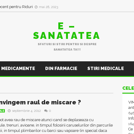
ecent pentru Riduri
mai 28, 2023
E –
SANATATEA
SFATURI SI STIRI PENTRU SI DESPRE
SANATATEA TA!!!
MEDICAMENTE
DIN FARMACIE
STIRI MEDICALE
CELE
nvingem raul de miscare ?
VIM
ant
septembrie 4, 2012
0
ILE
64
In
ot avea rau de miscare atunci cand se deplaseaza cu
16
e, trenuri, avioane, in timpul folosirii caruselurilor din parcurile
Ce
tii, in timpul plimbarilor cu barci sau vapoare (in special daca