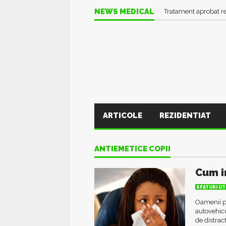
NEWS MEDICAL
Tratament aprobat r
ARTICOLE
REZIDENTIAT
ANTIEMETICE COPII
Cum i
SFATURI UT
Oamenii p
autovehicul
de distrac