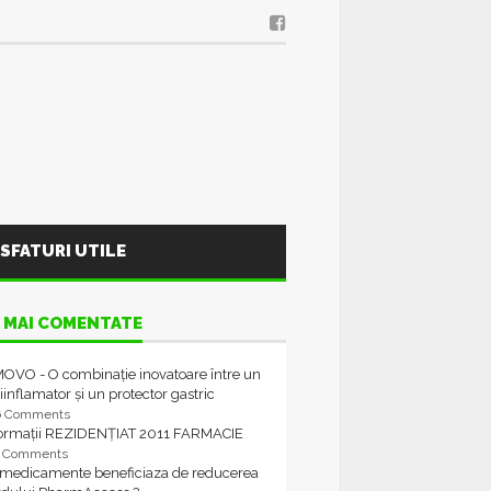
SFATURI UTILE
 MAI COMENTATE
OVO - O combinație inovatoare între un
iinflamator și un protector gastric
6 Comments
formații REZIDENȚIAT 2011 FARMACIE
4 Comments
 medicamente beneficiaza de reducerea