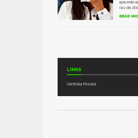
apa este a
rau de zbor
READ MO
LINKS
Centrala Murala