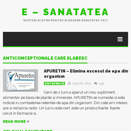
E – SANATATEA
SFATURI SI STIRI PENTRU SI DESPRE SANATATEA TA!!!
ANTICONCEPTIONALE CARE SLABESC
APURETIN – Elimina excesul de apa din
organism
iulie 28, 2013
149
DIN FARMACIE
Cam de 2 luni a aparut un nou supliment
alimentar pe baza de plante si minerale. APURETIN se numeste si este
indicat in combaterea retentiei de apa din organism. Din cate am inteles
are si reclama radio. Un lucru este cert..este un produs foarte, foarte
cerut in farmacie si...
READ MORE