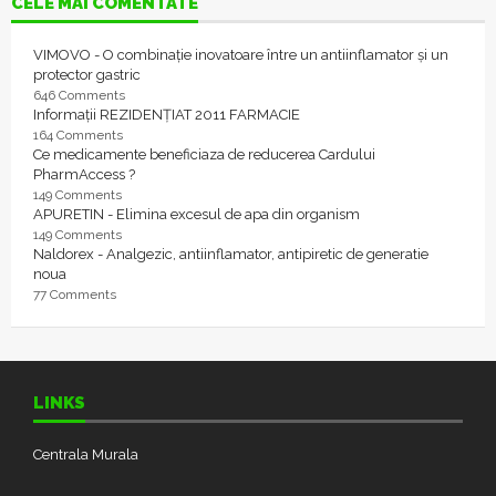
CELE MAI COMENTATE
VIMOVO - O combinație inovatoare între un antiinflamator și un
protector gastric
646 Comments
Informații REZIDENȚIAT 2011 FARMACIE
164 Comments
Ce medicamente beneficiaza de reducerea Cardului
PharmAccess ?
149 Comments
APURETIN - Elimina excesul de apa din organism
149 Comments
Naldorex - Analgezic, antiinflamator, antipiretic de generatie
noua
77 Comments
LINKS
Centrala Murala