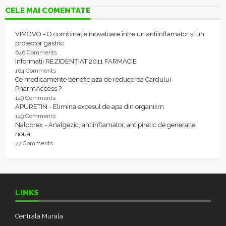
CELE MAI COMENTATE
VIMOVO - O combinație inovatoare între un antiinflamator și un
protector gastric
646 Comments
Informații REZIDENȚIAT 2011 FARMACIE
164 Comments
Ce medicamente beneficiaza de reducerea Cardului
PharmAccess ?
149 Comments
APURETIN - Elimina excesul de apa din organism
149 Comments
Naldorex - Analgezic, antiinflamator, antipiretic de generatie
noua
77 Comments
LINKS
Centrala Murala