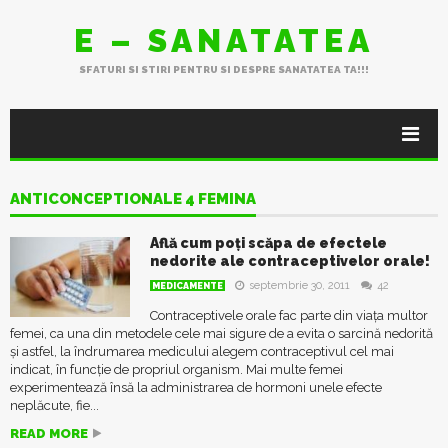
E – SANATATEA
SFATURI SI STIRI PENTRU SI DESPRE SANATATEA TA!!!
ANTICONCEPTIONALE 4 FEMINA
Află cum poți scăpa de efectele
nedorite ale contraceptivelor orale!
septembrie 30, 2011
42
MEDICAMENTE
Contraceptivele orale fac parte din viața multor
femei, ca una din metodele cele mai sigure de a evita o sarcină nedorită
și astfel, la îndrumarea medicului alegem contraceptivul cel mai
indicat, în funcție de propriul organism. Mai multe femei
experimentează însă la administrarea de hormoni unele efecte
neplăcute, fie...
READ MORE