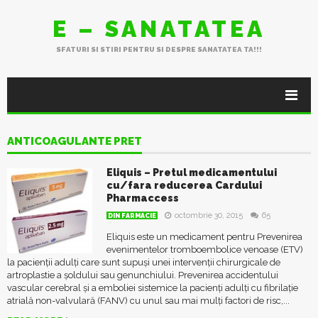
E – SANATATEA
SFATURI SI STIRI PENTRU SI DESPRE SANATATEA TA!!!
ANTICOAGULANTE PRET
Eliquis – Pretul medicamentului
cu/fara reducerea Cardului
Pharmaccess
octombrie 30, 2015
65
DIN FARMACIE
Eliquis este un medicament pentru Prevenirea
evenimentelor tromboembolice venoase (ETV)
la pacienţii adulţi care sunt supuşi unei intervenţii chirurgicale de
artroplastie a şoldului sau genunchiului. Prevenirea accidentului
vascular cerebral şi a emboliei sistemice la pacienţi adulţi cu fibrilaţie
atrială non-valvulară (FANV) cu unul sau mai mulţi factori de risc,...