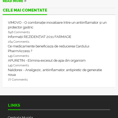
READ MORE
CELE MAI COMENTATE
VIMOVO - O combinație inovatoare între un antiinflamator și un
protector gastric
646 Comments
Informații REZIDENȚIAT 2011 FARMACIE
164 Comments
Ce medicamente beneficiaza de reducerea Cardului
PharmAccess ?
149 Comments
APURETIN - Elimina excesul de apa din organism
149 Comments
Naldorex - Analgezic, antiinflamator, antipiretic de generatie
noua
77 Comments
LINKS
Centrala Murala