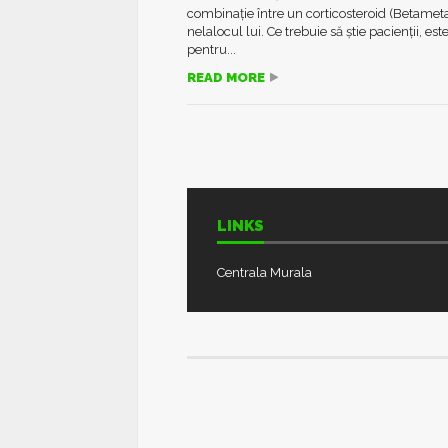
combinație între un corticosteroid (Betameta
nelalocul lui. Ce trebuie să știe pacienții,
pentru...
READ MORE
LINKS
Centrala Murala