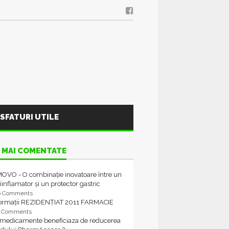
SFATURI UTILE
 MAI COMENTATE
OVO - O combinație inovatoare între un
iinflamator și un protector gastric
6 Comments
formații REZIDENȚIAT 2011 FARMACIE
4 Comments
 medicamente beneficiaza de reducerea