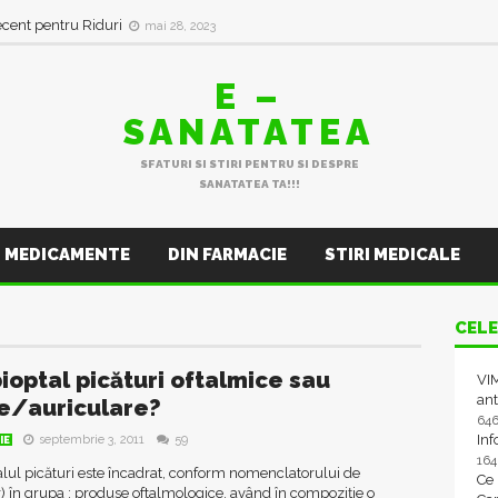
ecent pentru Riduri
mai 28, 2023
E –
SANATATEA
SFATURI SI STIRI PENTRU SI DESPRE
SANATATEA TA!!!
MEDICAMENTE
DIN FARMACIE
STIRI MEDICALE
CELE
ioptal picături oftalmice sau
VIM
ant
e/auriculare?
64
In
septembrie 3, 2011
59
IE
16
lul picături este încadrat, conform nomenclatorului de
Ce
 în grupa : produse oftalmologice, având în compoziție o