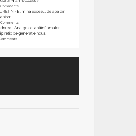
rdului PharmAccess ?
9 Comments
URETIN - Elimina excesul de apa din
ganism
9 Comments
dorex - Analgezic, antiinflamator,
ipiretic de generatie noua
 Comments