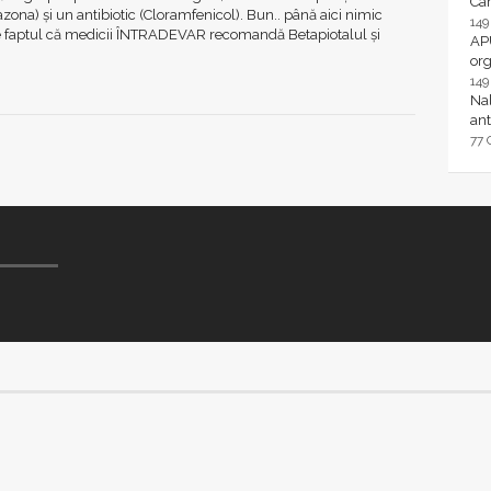
Ca
zona) şi un antibiotic (Cloramfenicol). Bun.. până aici nimic
14
 este faptul că medicii ÎNTRADEVAR recomandă Betapiotalul și
AP
or
14
Nal
ant
77