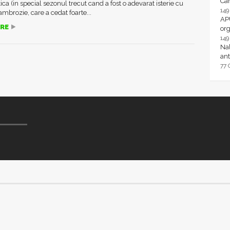
Ca
ca (in special sezonul trecut cand a fost o adevarat isterie cu
14
 ambrozie, care a cedat foarte...
AP
RE
or
14
Nal
ant
77