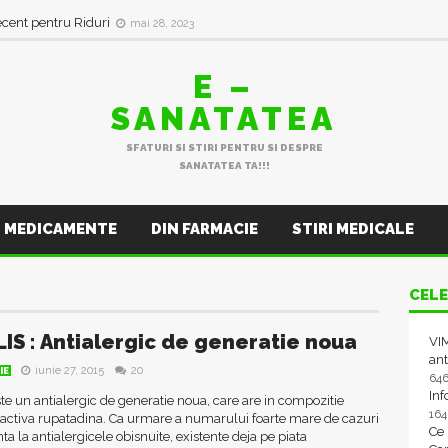
ecent pentru Riduri
mai 28, 2023
E –
SANATATEA
SFATURI SI STIRI PENTRU SI DESPRE
SANATATEA TA!!!
MEDICAMENTE
DIN FARMACIE
STIRI MEDICALE
CELE
IS : Antialergic de generatie noua
VIM
ant
iunie 27, 2015
20
IE
64
In
te un antialergic de generatie noua, care are in compozitie
16
 activa rupatadina. Ca urmare a numarului foarte mare de cazuri
Ce
nta la antialergicele obisnuite, existente deja pe piata