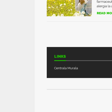
farmaceuti
alergia la
READ MO
LINKS
Centrala Murala