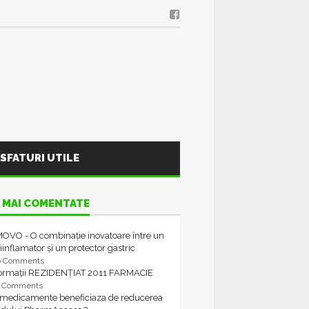
SFATURI UTILE
 MAI COMENTATE
OVO - O combinație inovatoare între un
iinflamator și un protector gastric
6 Comments
formații REZIDENȚIAT 2011 FARMACIE
4 Comments
 medicamente beneficiaza de reducerea