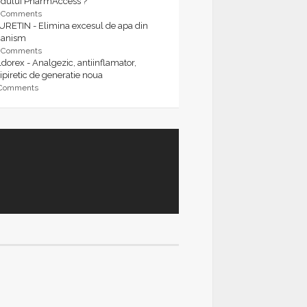
rdului PharmAccess ?
9 Comments
URETIN - Elimina excesul de apa din
ganism
9 Comments
dorex - Analgezic, antiinflamator,
ipiretic de generatie noua
 Comments