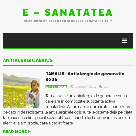
E – SANATATEA
SFATURI SI STIRI PENTRU SI DESPRE SANATATEA TA!!!
ANTIALERGIC AERIUS
TAMALIS : Antialergic de generatie
noua
iunie 27, 2015
20
DIN FARMACIE
Tamalis este un antialergic de generatie noua,
care are in compozitie substanta activa
rupatadina. Ca urmare a numarului foarte mare
de cazuri de rezistanta la antialergicele obisnuite, existente deja pe piata
farmaceutica (in special sezonul trecut cand a fost o adevarat isterie cu
alergia la ambrozie, care a cedat foarte...
READ MORE