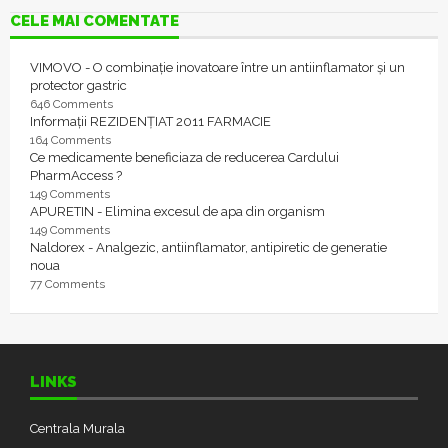
CELE MAI COMENTATE
VIMOVO - O combinație inovatoare între un antiinflamator și un
protector gastric
646 Comments
Informații REZIDENȚIAT 2011 FARMACIE
164 Comments
Ce medicamente beneficiaza de reducerea Cardului
PharmAccess ?
149 Comments
APURETIN - Elimina excesul de apa din organism
149 Comments
Naldorex - Analgezic, antiinflamator, antipiretic de generatie
noua
77 Comments
LINKS
Centrala Murala