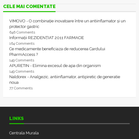
CELE MAI COMENTATE
VIMOVO - O combinație inovatoare între un antiinflamator și un
protector gastric
646 Comments
Informații REZIDENȚIAT 2011 FARMACIE
164 Comments
Ce medicamente beneficiaza de reducerea Cardului
PharmAccess ?
149 Comments
APURETIN - Elimina excesul de apa din organism
149 Comments
Naldorex - Analgezic, antiinflamator, antipiretic de generatie
noua
77 Comments
LINKS
Centrala Murala