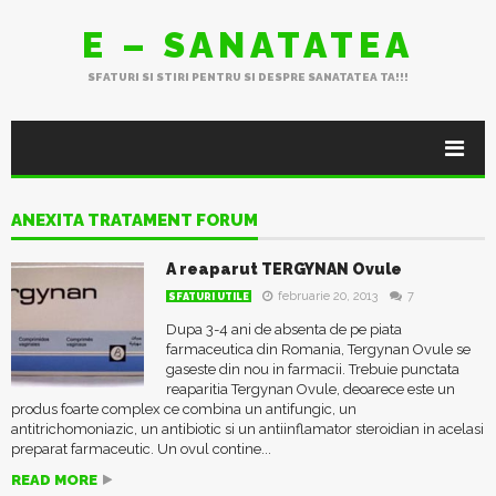
E – SANATATEA
SFATURI SI STIRI PENTRU SI DESPRE SANATATEA TA!!!
ANEXITA TRATAMENT FORUM
A reaparut TERGYNAN Ovule
februarie 20, 2013
7
SFATURI UTILE
Dupa 3-4 ani de absenta de pe piata
farmaceutica din Romania, Tergynan Ovule se
gaseste din nou in farmacii. Trebuie punctata
reaparitia Tergynan Ovule, deoarece este un
produs foarte complex ce combina un antifungic, un
antitrichomoniazic, un antibiotic si un antiinflamator steroidian in acelasi
preparat farmaceutic. Un ovul contine...
READ MORE