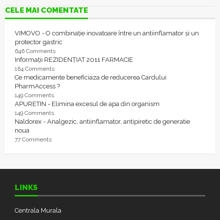
CELE MAI COMENTATE
VIMOVO - O combinație inovatoare între un antiinflamator și un
protector gastric
646 Comments
Informații REZIDENȚIAT 2011 FARMACIE
164 Comments
Ce medicamente beneficiaza de reducerea Cardului
PharmAccess ?
149 Comments
APURETIN - Elimina excesul de apa din organism
149 Comments
Naldorex - Analgezic, antiinflamator, antipiretic de generatie
noua
77 Comments
LINKS
Centrala Murala