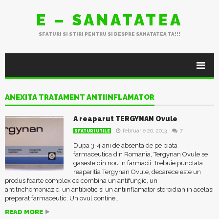
E – SANATATEA
SFATURI SI STIRI PENTRU SI DESPRE SANATATEA TA!!!
ANEXITA TRATAMENT ANTIINFLAMATOR
A reaparut TERGYNAN Ovule
februarie 20, 2013
7
SFATURI UTILE
Dupa 3-4 ani de absenta de pe piata
farmaceutica din Romania, Tergynan Ovule se
gaseste din nou in farmacii. Trebuie punctata
reaparitia Tergynan Ovule, deoarece este un
produs foarte complex ce combina un antifungic, un
antitrichomoniazic, un antibiotic si un antiinflamator steroidian in acelasi
preparat farmaceutic. Un ovul contine...
READ MORE