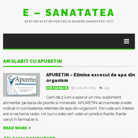
E – SANATATEA
SFATURI SI STIRI PENTRU SI DESPRE SANATATEA TA!!!
AM SLABIT CU APURETIN
APURETIN – Elimina excesul de apa din
organism
iulie 28, 2013
149
DIN FARMACIE
Cam de 2 luni a aparut un nou supliment
alimentar pe baza de plante si minerale. APURETIN se numeste si este
indicat in combaterea retentiei de apa din organism. Din cate am inteles
are si reclama radio. Un lucru este cert..este un produs foarte, foarte
cerut in farmacie si...
READ MORE