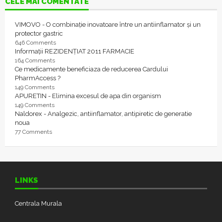
CELE MAI COMENTATE
VIMOVO - O combinație inovatoare între un antiinflamator și un
protector gastric
646 Comments
Informații REZIDENȚIAT 2011 FARMACIE
164 Comments
Ce medicamente beneficiaza de reducerea Cardului
PharmAccess ?
149 Comments
APURETIN - Elimina excesul de apa din organism
149 Comments
Naldorex - Analgezic, antiinflamator, antipiretic de generatie
noua
77 Comments
LINKS
Centrala Murala