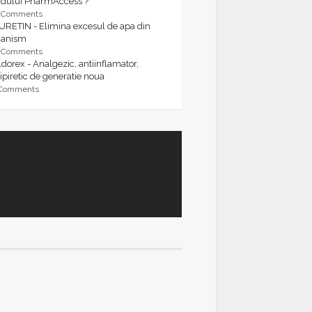
rdului PharmAccess ?
9 Comments
URETIN - Elimina excesul de apa din
ganism
9 Comments
dorex - Analgezic, antiinflamator,
ipiretic de generatie noua
 Comments