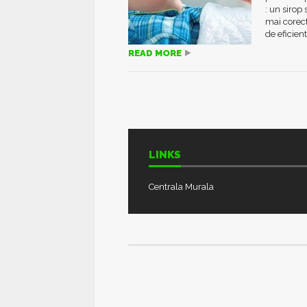
: un sirop
mai corect
de eficienta
READ MORE
LINKS
Centrala Murala