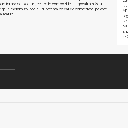
Ca
 sub forma de picaturi, ce are in compozitie – algocalmin (sau
14
 spus metamizol sodic), substanta pe cat de comentata, pe atat
AP
 atat in...
or
14
Nal
ant
77