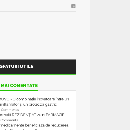
SFATURI UTILE
 MAI COMENTATE
OVO - O combinație inovatoare între un
iinflamator și un protector gastric
6 Comments
formații REZIDENȚIAT 2011 FARMACIE
4 Comments
 medicamente beneficiaza de reducerea