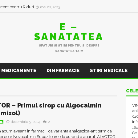
ecent pentru Riduri
mai 28, 2023
E –
SANATATEA
SFATURI SI STIRI PENTRU SI DESPRE
SANATATEA TA!!!
MEDICAMENTE
DIN FARMACIE
STIRI MEDICALE
CELE
OR – Primul sirop cu Algocalmin
VIM
ant
mizol)
64
In
decembrie 5, 2014
2
IE
16
 acum aveam in farmacii, ca varianta analgezica-antitermica
Ce
pii doar Novocalmin Supozitoare, de curand a aparut ALVOTOR