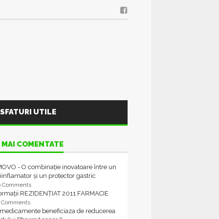
SFATURI UTILE
 MAI COMENTATE
OVO - O combinație inovatoare între un
iinflamator și un protector gastric
6 Comments
formații REZIDENȚIAT 2011 FARMACIE
4 Comments
 medicamente beneficiaza de reducerea