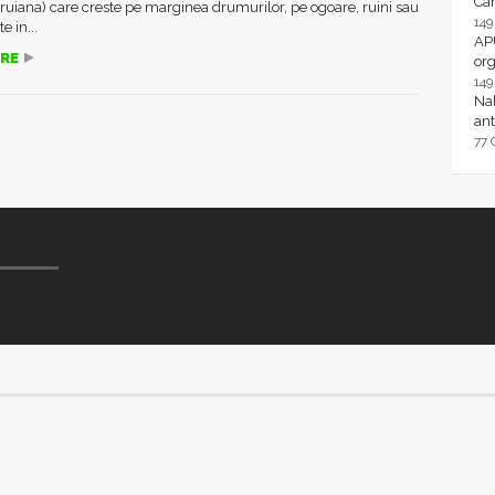
Ca
ruiana) care creste pe marginea drumurilor, pe ogoare, ruini sau
14
e in...
AP
RE
or
14
Nal
ant
77