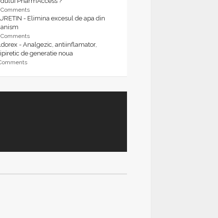
rdului PharmAccess ?
9 Comments
URETIN - Elimina excesul de apa din
ganism
9 Comments
dorex - Analgezic, antiinflamator,
ipiretic de generatie noua
 Comments