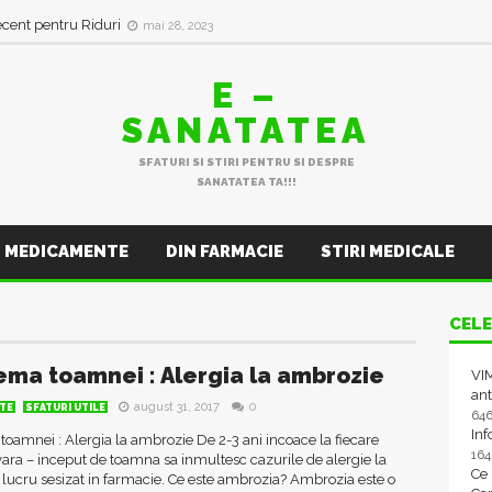
ecent pentru Riduri
mai 28, 2023
E –
SANATATEA
SFATURI SI STIRI PENTRU SI DESPRE
SANATATEA TA!!!
MEDICAMENTE
DIN FARMACIE
STIRI MEDICALE
CELE
ema toamnei : Alergia la ambrozie
VIM
ant
august 31, 2017
0
TE
SFATURI UTILE
64
In
oamnei : Alergia la ambrozie De 2-3 ani incoace la fiecare
16
 vara – inceput de toamna sa inmultesc cazurile de alergie la
Ce
lucru sesizat in farmacie. Ce este ambrozia? Ambrozia este o