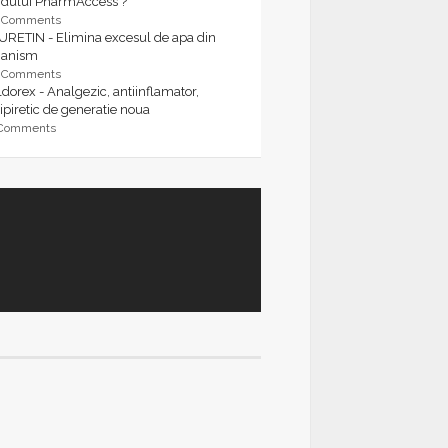
rdului PharmAccess ?
9 Comments
URETIN - Elimina excesul de apa din
ganism
9 Comments
dorex - Analgezic, antiinflamator,
ipiretic de generatie noua
 Comments