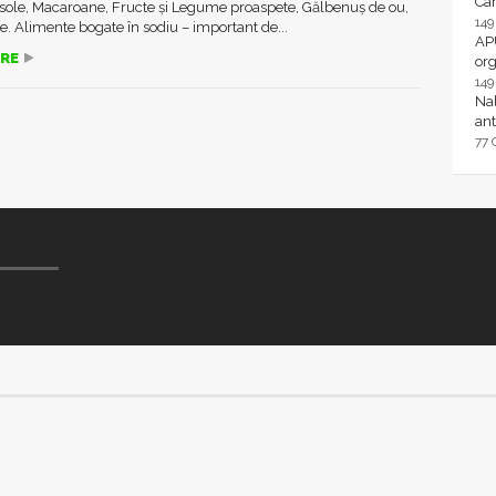
Ca
asole, Macaroane, Fructe și Legume proaspete, Gălbenuș de ou,
14
. Alimente bogate în sodiu – important de...
AP
RE
or
14
Nal
ant
77