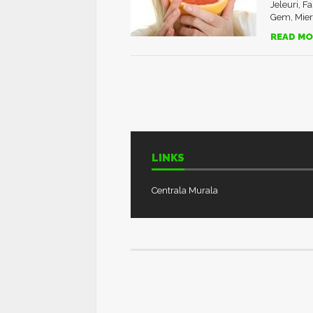
Jeleuri, F
Gem, Miere
READ MO
LINKS
Centrala Murala