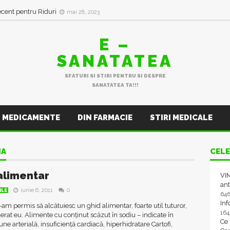
ecent pentru Riduri
mai 28, 2023
E –
SANATATEA
SFATURI SI STIRI PENTRU SI DESPRE
SANATATEA TA!!!
MEDICAMENTE
DIN FARMACIE
STIRI MEDICALE
NA
CELE
alimentar
VIM
ant
iunie 6, 2011
0
ILE
64
In
-am permis să alcătuiesc un ghid alimentar, foarte util tuturor,
16
rat eu. Alimente cu conținut scăzut în sodiu – indicate în
Ce
une arterială, insuficiență cardiacă, hiperhidratare Cartofi,