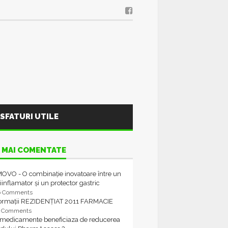
SFATURI UTILE
 MAI COMENTATE
OVO - O combinație inovatoare între un
iinflamator și un protector gastric
6 Comments
formații REZIDENȚIAT 2011 FARMACIE
4 Comments
 medicamente beneficiaza de reducerea