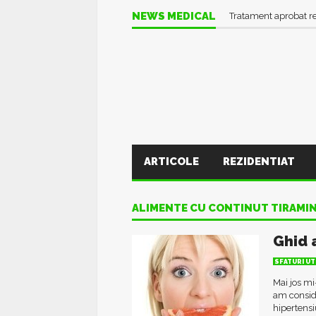
NEWS MEDICAL
Tratament aprobat r
ARTICOLE
REZIDENTIAT
ALIMENTE CU CONTINUT TIRAMI
Ghid 
SFATURI UT
Mai jos mi
am conside
hipertensi