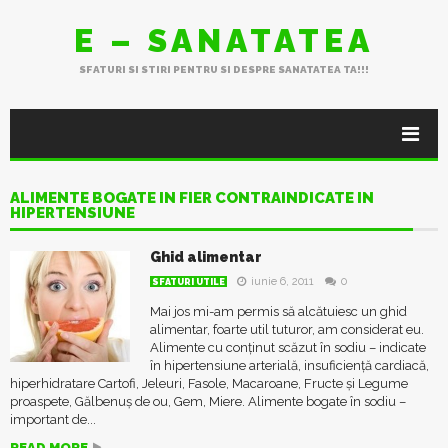
E – SANATATEA
SFATURI SI STIRI PENTRU SI DESPRE SANATATEA TA!!!
ALIMENTE BOGATE IN FIER CONTRAINDICATE IN
HIPERTENSIUNE
Ghid alimentar
iunie 6, 2011
0
SFATURI UTILE
Mai jos mi-am permis să alcătuiesc un ghid
alimentar, foarte util tuturor, am considerat eu.
Alimente cu conținut scăzut în sodiu – indicate
în hipertensiune arterială, insuficiență cardiacă,
hiperhidratare Cartofi, Jeleuri, Fasole, Macaroane, Fructe și Legume
proaspete, Gălbenuș de ou, Gem, Miere. Alimente bogate în sodiu –
important de...
READ MORE