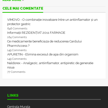
CELE MAI COMENTATE
VIMOVO - O combinație inovatoare între un antiinflamator și un
protector gastric
646 Comments
Informații REZIDENȚIAT 2011 FARMACIE
164 Comments
Ce medicamente beneficiaza de reducerea Cardului
PharmAccess ?
149 Comments
APURETIN - Elimina excesul de apa din organism
149 Comments
Naldorex - Analgezic, antiinflamator, antipiretic de generatie
noua
77 Comments
LINKS
Centrala Murala