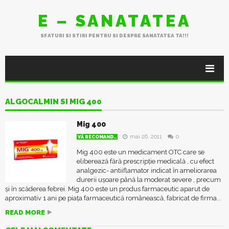
E – SANATATEA
SFATURI SI STIRI PENTRU SI DESPRE SANATATEA TA!!!
ALGOCALMIN SI MIG 400
Mig 400
mai 26, 2011
0
VĂ RECOMAND..
Mig 400 este un medicament OTC care se
eliberează fără prescripție medicală , cu efect
analgezic- antiiflamator indicat în ameliorarea
durerii uşoare până la moderat severe , precum
și în scăderea febrei. Mig 400 este un produs farmaceutic aparut de
aproximativ 1 ani pe piața farmaceutică românească, fabricat de firma...
READ MORE