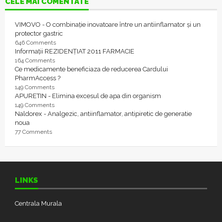
CELE MAI COMENTATE
VIMOVO - O combinație inovatoare între un antiinflamator și un
protector gastric
646 Comments
Informații REZIDENȚIAT 2011 FARMACIE
164 Comments
Ce medicamente beneficiaza de reducerea Cardului
PharmAccess ?
149 Comments
APURETIN - Elimina excesul de apa din organism
149 Comments
Naldorex - Analgezic, antiinflamator, antipiretic de generatie
noua
77 Comments
LINKS
Centrala Murala